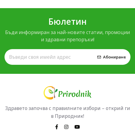
Бюлетин
Бъди информиран за най-новите статии, промоции
и здравни препоръки!
Абониране
Здравето започва с правилните избори – открий ги
в Природник!