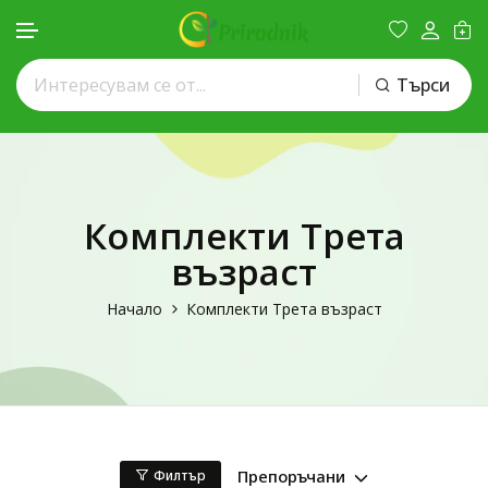
Търси
Премини към съдържанието
Комплекти Трета
възраст
Начало
Комплекти Трета възраст
Препоръчани
Филтър