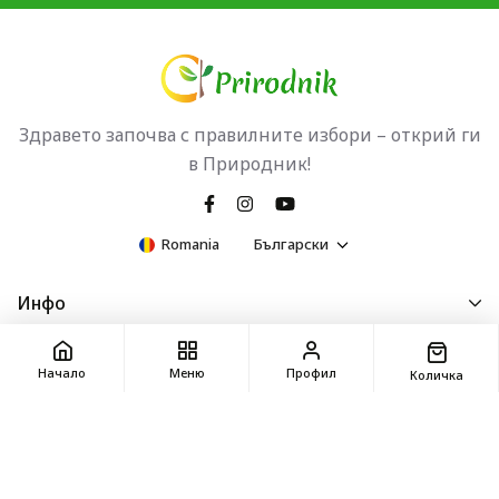
Здравето започва с правилните избори – открий ги
в Природник!
Romania
Български
Инфо
По закон
Начало
Меню
Профил
Количка
Обслужване на клиенти
info@prirodnik.com