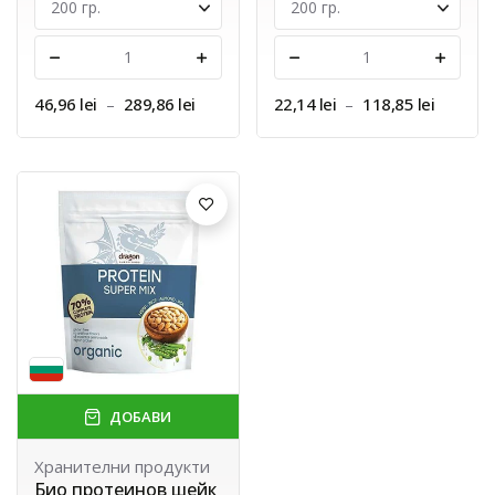
-
+
-
+
46,96 lei
–
289,86 lei
22,14 lei
–
118,85 lei
ДОБАВИ
Хранителни продукти
Био протеинов шейк