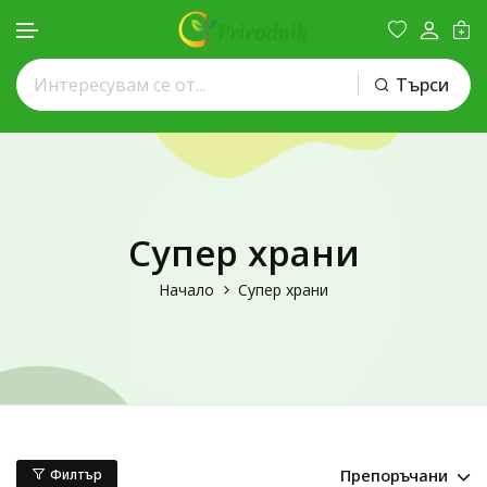
Търси
Премини към съдържанието
Супер храни
Начало
Супер храни
Препоръчани
Филтър