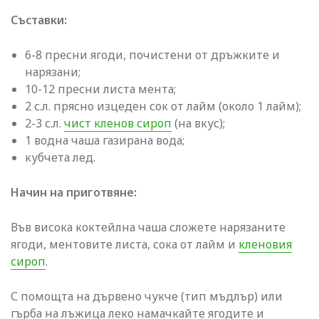
Съставки:
6-8 пресни ягоди, почистени от дръжките и
нарязани;
10-12 пресни листа мента;
2 с.л. прясно изцеден сок от лайм (около 1 лайм);
2-3 с.л.
чист кленов сироп
(на вкус);
1 водна чаша газирана вода;
кубчета лед.
Начин на приготвяне:
Във висока коктейлна чаша сложете нарязаните
ягоди, ментовите листа, сока от лайм и
кленовия
сироп
.
С помощта на дървено чукче (тип мъдлър) или
гърба на лъжица леко намачкайте ягодите и