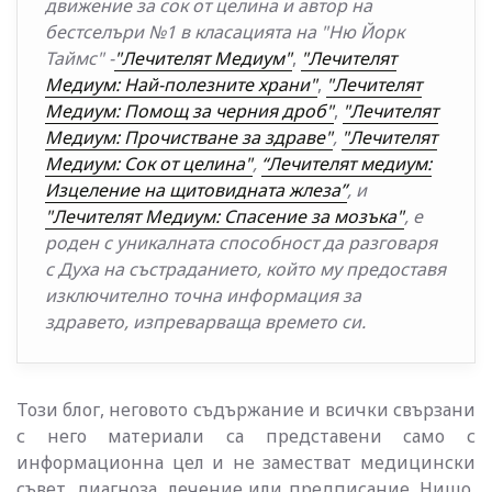
движение за сок от целина и автор на
бестселъри №1 в класацията на "Ню Йорк
Таймс" -
"Лечителят Медиум"
,
"Лечителят
Медиум: Най-полезните храни"
,
"Лечителят
Медиум: Помощ за черния дроб"
,
"Лечителят
Медиум: Прочистване за здраве"
,
"Лечителят
Медиум: Сок от целина"
,
“Лечителят медиум:
Изцеление на щитовидната жлеза”
, и
"Лечителят Медиум: Спасение за мозъка"
, е
роден с уникалната способност да разговаря
с Духа на състраданието, който му предоставя
изключително точна информация за
здравето, изпреварваща времето си.
Този блог, неговото съдържание и всички свързани
с него материали са представени само с
информационна цел и не заместват медицински
съвет, диагноза, лечение или предписание. Нищо,