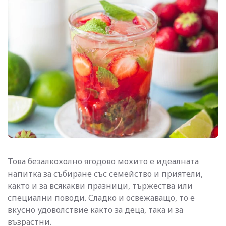
Това безалкохолно ягодово мохито е идеалната
напитка за събиране със семейство и приятели,
както и за всякакви празници, тържества или
специални поводи. Сладко и освежаващо, то е
вкусно удоволствие както за деца, така и за
възрастни.