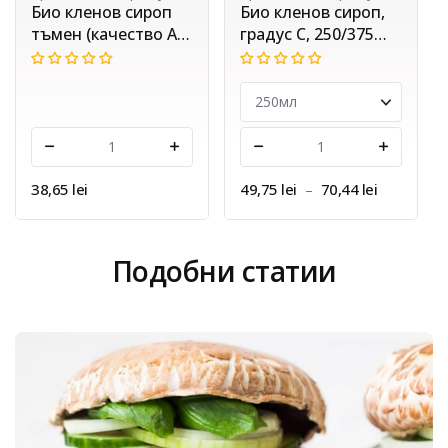
Био кленов сироп
Био кленов сироп
градус А, Smart
тъмен (качество А),
Organic, 250 мл.
Smart Organic, 250
мл.
-
+
-
+
41,39 lei
38,65 lei
Подобни статии