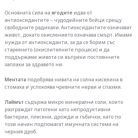
Основната сила на
ягодите
идва от
антиоксидантите – чудодейните бойци срещу
свободните радикали. Антиоксидантите означават
живот, докато окислението означава смърт. Имаме
нужда от антиоксиданти, за да се борим със
стареенето (окислителните процеси) и да
поддържаме живота си въпреки постоянните
заплахи за здравето ни.
Ментата
подобрява нивата на солна киселина в
стомаха и успокоява чревните нерви и спазми.
Лаймът
съдържа микро минерални соли, които
разграждат патогени като непродуктивни
бактерии, плесени, дрожди и гъбички, като по
този начин подпомагат имунната система на
черния дроб.