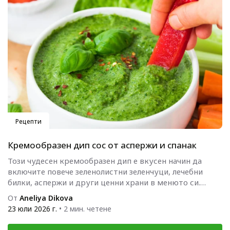
Рецепти
Кремообразен дип сос от аспержи и спанак
Този чудесен кремообразен дип е вкусен начин да
включите повече зеленолистни зеленчуци, лечебни
билки, аспержи и други ценни храни в менюто си.
Подходящ е за...
От
Aneliya Dikova
23 юли 2026 г.
• 2 мин. четене