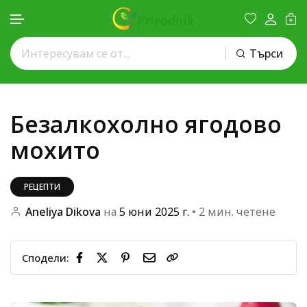
Търси
Премини към съдържанието
Безалкохолно ягодово
мохито
РЕЦЕПТИ
Aneliya Dikova
на
5 юни 2025 г.
• 2 мин. четене
Сподели: