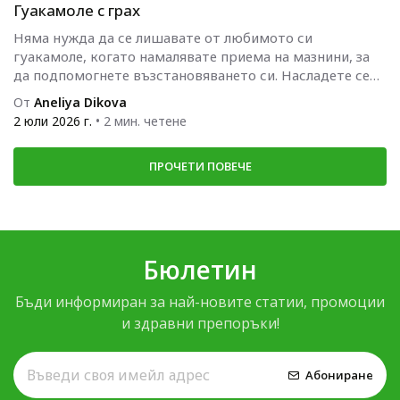
Гуакамоле с грах
Няма нужда да се лишавате от любимото си
гуакамоле, когато намалявате приема на мазнини, за
да подпомогнете възстановяването си. Насладете се
на тази рецепта, която...
От
Aneliya Dikova
2 юли 2026 г.
• 2 мин. четене
ПРОЧЕТИ ПОВЕЧЕ
Бюлетин
Бъди информиран за най-новите статии, промоции
и здравни препоръки!
Абониране