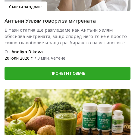
Съвети за здраве
Антъни Уилям говори за мигрената
В тази статия ще разгледаме как Антъни Уилям
обяснява мигрената, защо според него тя не е просто
силно главоболие и защо разбирането на истинските
причини...
От
Aneliya Dikova
20 юли 2026 г.
• 3 мин. четене
ПРОЧЕТИ ПОВЕЧЕ