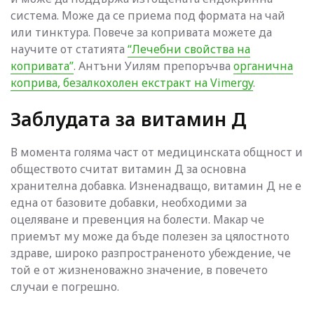
система. Може да се приема под формата на чай
или тинктура. Повече за копривата можете да
научите от статията
“Лечебни свойства на
копривата”
. Антъни Уилям препоръчва
органична
коприва, безалкохолен екстракт на Vimergy
.
Заблудата за витамин Д
В момента голяма част от медицинската общност и
обществото считат витамин Д за основна
хранителна добавка. Изненадващо, витамин Д не е
една от базовите добавки, необходими за
оцеляване и превенция на болести. Макар че
приемът му може да бъде полезен за цялостното
здраве, широко разпространеното убеждение, че
той е от жизненоважно значение, в повечето
случаи е погрешно.