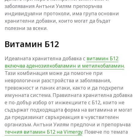
заболявания Антъни Уилям препоръчва
индивидуални протоколи, има група основни
хранителни добавки, които могат да бъдат
полезни за всеки.
Витамин Б12
Идеалната хранителна добавка с
витамин Б12
включва аденозилкобаламин и метилкобаламин
.
Тази комбинация може да помогне при
неврологични разстройства и заболявания,
тревожност и паник атаки, както и да подкрепи
имунната система. Правилната хранителна добавка
е по-добър избор от инжекциите с Б12, които не
съдържат подходящата форма на витамина и могат
да предизвикат свръхреакция в чувствителен
организъм. Антъни Уилям предпочи и препоръчва
течния витамин Б12 на Vimergy
. Повече по темата