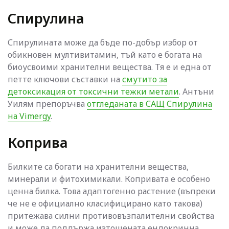
Спирулина
Спирулината може да бъде по-добър избор от
обикновен мултивитамин, тъй като е богата на
биоусвоими хранителни вещества. Тя е и една от
петте ключови съставки на
смутито за
детоксикация от токсични тежки метали
. Антъни
Уилям препоръчва
отгледаната в САЩ Спирулина
на Vimergy
.
Коприва
Билките са богати на хранителни вещества,
минерали и фитохимикали. Копривата е особено
ценна билка. Това адаптогенно растение (въпреки
че не е официално класифицирано като такова)
притежава силни противовъзпалителни свойства
и може да поддържа изтощената ендокринна