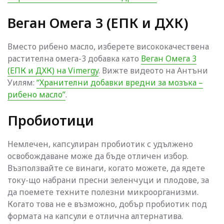
Веган Омега 3 (ЕПК и ДХК)
Вместо рибено масло, изберете висококачествена
растителна омега-3 добавка като
Веган Омега 3
(ЕПК и ДХК) на Vimergy
. Вижте видеото на Антъни
Уилям:
“Хранителни добавки вредни за мозъка –
рибено масло”
.
Пробиотици
Немлечен, капсулиран пробиотик с удължено
освобождаване може да бъде отличен избор.
Възползвайте се винаги, когато можете, да ядете
току-що набрани пресни зеленчуци и плодове, за
да поемете техните полезни микроорганизми.
Когато това не е възможно, добър пробиотик под
формата на капсули е отлична алтернатива.