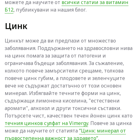
можете да научите от
всички статии за витамин
Б12
, публикувани на нашия блог.
Цинк
Цинкът може да ви предпази от множество
заболявания. Поддържането на здравословни нива
на цинк помага за защита от патогени и
ограничава бъдещи заболявания. За съжаление,
колкото повече замърсители срещаме, толкова
повече цинк губим, а плодовете и зеленчуците
вече не съдържат достатъчно от този основен
минерал. Избягвайте течните форми на цинк,
съдържащи лимонена киселина, "естествени
аромати", алкохол и други токсични съставки.
Потърсете чист, качествен течен йонен цинк като
течния цинков сулфат на Vimergy
. Повече за цинка
може да научите от статията
“Цинк: минерал от
първостепенна важност за здравето”
.