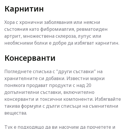
Карнитин
Хора с хронични заболявания или неясни
състояния като фибромиалгия, ревматоиден
артрит, множествена склероза, лупус или
необясними болки е добре да избягват карнитин.
Консерванти
Погледнете списъка с "други съставки" на
хранителните си добавки. Известни марки
понякога продават продукти с над 20
допълнителни съставки, включително
консерванти и токсични компоненти. Избягвайте
такива формули с дълги списъци на съмнителни
вещества.
Тук е подходящо да ви насочим да прочетете и