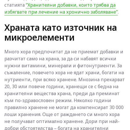
статията
“Хранителни добавки, които трябва да
избягвате при лечение на хронично заболяване”
.
Храната като източник на
микроелементи
Много хора предпочитат да не приемат добавки и
разчитат само на храна, за да си набавят всички
нужни витамини, минерали и фитонутриенти. За
съжаление, повечето хора не ядат храни, богати на
нутриенти, при всяко хранене. Мнозина прекарват
20, 30 или повече години, хранещи се с бедна на
хранителни вещества храна, преди да преминат
към по-здравословен режим. Няколко години
правилно хранене не могат да компенсират 30 000
лоши хранения. Още от раждането си много хора
не получават оптимално хранене. Дори при най-
добри обстоятелства – богата на хранителни