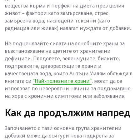
вещества кърма и перфектна диета през целия
живот – фактори като замърсяване, стрес,
замърсена вода, наследени токсини (като
радиация или живак) налагат нуждата от добавки.
Не подценявайте силата на лечебните храни за
възстановяване на щетите от хранителни
дефицити. Плодовете, зеленчуците, билките,
подправките, диворастящите храни и
качествената вода, които Антъни Уилям обсъжда в
книгата си
“Най-полезните храни”
, могат да се
използват по невероятни начини за подпомагане
на хора с хронични симптоми или заболявания.
Как да продължим напред
Започването с тази основна група хранителни
добавки може да осигури нова подкрепа за