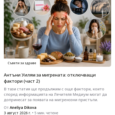
Съвети за здраве
Антъни Уилям за мигрената: отключващи
фактори (част 2)
В тази статия ще продължим с още фактори, които
според информацията на Лечителя Медиум могат да
допринесат за появата на мигренозни пристъпи.
От
Aneliya Dikova
3 август 2026 г.
• 5 мин. четене