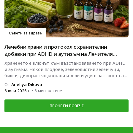
Съвети за здраве
Лечебни храни и протокол с хранителни
добавки при ADHD и аутизъм на Лечителя
Медиум
Храненето е ключът към възстановяването при ADHD
и аутизъм. Някои плодове, зеленолистни зеленчуци,
билки, диворастящи храни и зеленчуци в частност са
особено полезни за тези...
От
Aneliya Dikova
6 юли 2026 г.
• 6 мин. четене
ПРОЧЕТИ ПОВЕЧЕ