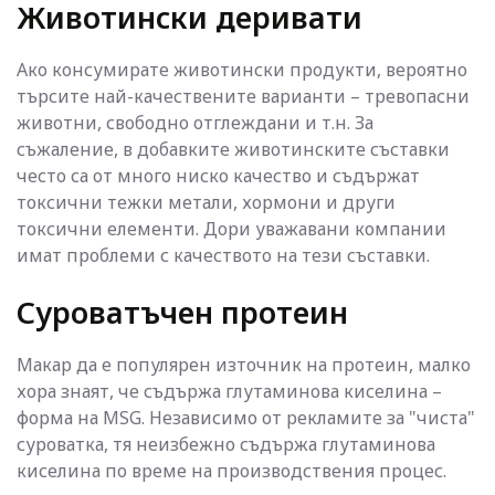
Животински деривати
Ако консумирате животински продукти, вероятно
търсите най-качествените варианти – тревопасни
животни, свободно отглеждани и т.н. За
съжаление, в добавките животинските съставки
често са от много ниско качество и съдържат
токсични тежки метали, хормони и други
токсични елементи. Дори уважавани компании
имат проблеми с качеството на тези съставки.
Суроватъчен протеин
Макар да е популярен източник на протеин, малко
хора знаят, че съдържа глутаминова киселина –
форма на MSG. Независимо от рекламите за "чиста"
суроватка, тя неизбежно съдържа глутаминова
киселина по време на производствения процес.