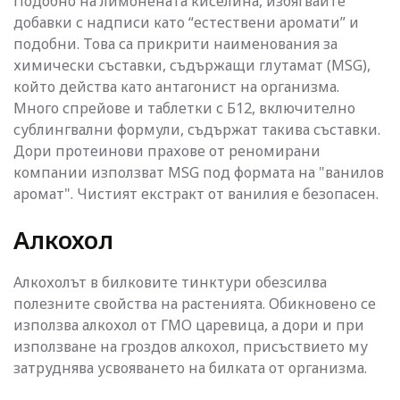
Подобно на лимонената киселина, избягвайте
добавки с надписи като “естествени аромати” и
подобни. Това са прикрити наименования за
химически съставки, съдържащи глутамат (MSG),
който действа като антагонист на организма.
Много спрейове и таблетки с Б12, включително
сублингвални формули, съдържат такива съставки.
Дори протеинови прахове от реномирани
компании използват MSG под формата на "ванилов
аромат". Чистият екстракт от ванилия е безопасен.
Алкохол
Алкохолът в билковите тинктури обезсилва
полезните свойства на растенията. Обикновено се
използва алкохол от ГМО царевица, а дори и при
използване на гроздов алкохол, присъствието му
затруднява усвояването на билката от организма.