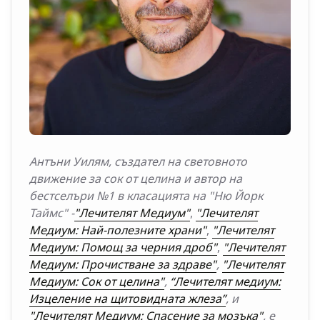
Антъни Уилям, създател на световното
движение за сок от целина и автор на
бестселъри №1 в класацията на "Ню Йорк
Таймс" -
"Лечителят Медиум"
,
"Лечителят
Медиум: Най-полезните храни"
,
"Лечителят
Медиум: Помощ за черния дроб"
,
"Лечителят
Медиум: Прочистване за здраве"
,
"Лечителят
Медиум: Сок от целина"
,
“Лечителят медиум:
Изцеление на щитовидната жлеза”
, и
"Лечителят Медиум: Спасение за мозъка"
, е