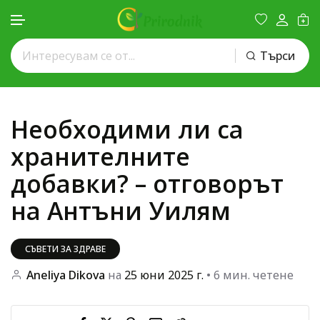
Търси
Премини към съдържанието
Необходими ли са
хранителните
добавки? – отговорът
на Антъни Уилям
СЪВЕТИ ЗА ЗДРАВЕ
Aneliya Dikova
на
25 юни 2025 г.
• 6 мин. четене