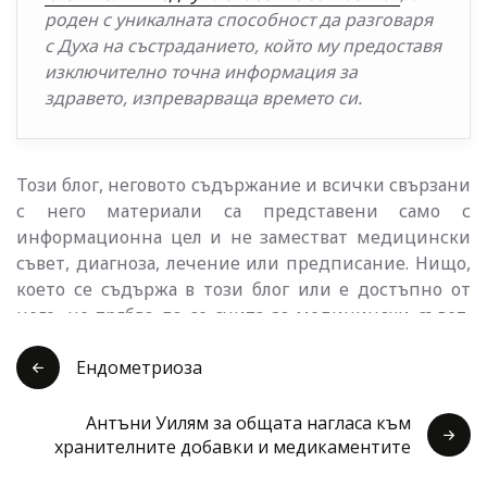
роден с уникалната способност да разговаря
с Духа на състраданието, който му предоставя
изключително точна информация за
здравето, изпреварваща времето си.
Този блог, неговото съдържание и всички свързани
с него материали са представени само с
информационна цел и не заместват медицински
съвет, диагноза, лечение или предписание. Нищо,
което се съдържа в този блог или е достъпно от
него, не трябва да се счита за медицински съвет,
диагноза, лечение или предписание, нито за
обещание за ползи, претенция за излекуване,
Ендометриоза
правна гаранция или гаранция за резултатите,
които ще бъдат постигнати. Никога не
Антъни Уилям за общата нагласа към
пренебрегвайте медицински съвет или не
хранителните добавки и медикаментите
отлагайте търсенето му заради нещо, което сте