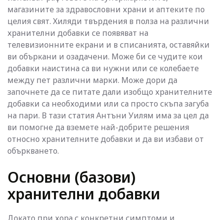
магазините за здравословни храни и аптеките по
целия свят. Хиляди твърдения в полза на различни
хранителни добавки се появяват на
телевизионните екрани и в списанията, оставяйки
ви объркани и озадачени. Може би се чудите кои
добавки наистина са ви нужни или се колебаете
между пет различни марки. Може дори да
започнете да се питате дали изобщо хранителните
добавки са необходими или са просто скъпа загуба
на пари. В тази статия Антъни Уилям има за цел да
ви помогне да вземете най-добрите решения
относно хранителните добавки и да ви избави от
объркването.
Основни (базови)
хранителни добавки
Докато при хора с конкретни симптоми и