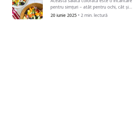
Această salată colorată este o încântare
pentru simțuri – atât pentru ochi, cât și
pentru papilele gustative. Este frumoasă,
20 iunie 2025
• 2 min. lectură
delicioasă...