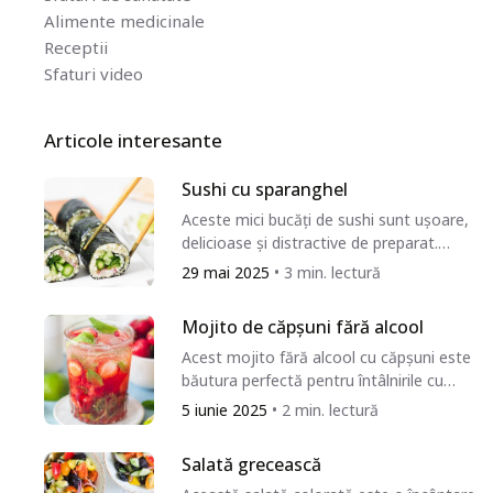
Alimente medicinale
Receptii
Sfaturi video
Articole interesante
Sushi cu sparanghel
Aceste mici bucăți de sushi sunt ușoare,
delicioase și distractive de preparat.
Sosul de înmuiat și wasabi adaugă un
29 mai 2025
• 3 min. lectură
plus...
Mojito de căpșuni fără alcool
Acest mojito fără alcool cu ​​căpșuni este
băutura perfectă pentru întâlnirile cu
familia și prietenii, precum și pentru orice
5 iunie 2025
• 2 min. lectură
sărbătoare,...
Salată grecească