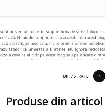
 sunt prezentate doar în scop informativ și nu înlocuiesc
medicală. Nimic din conținutul sau accesibil din acest blog
 sau prescripție medicală, nici o promisiune de beneficii,
rezultatelor ce urmează a fi atinse. Nu ignora niciodată
auza a ceva ce ai citit pe acest blog sau pe oricare dintre
t persoane medicale și nu pretind că oferă servicii de
ul sănătății înainte de a schimba sau de a întrerupe orice
e orice dietă, exerciții fizice sau program de suplimente
DIP 7 STRATE
are necesită îngrijire medicală. Agenția pentru Alimente și
ie, revendicare sau reprezentare făcută sau accesibilă de
 blog și orice material aferent nu reflectă neapărat opinia
at a fi corect, complet sau actualizat. Acest articol poate
Produse din articol
 link-uri sunt furnizate ca citate și ajutoare pentru a vă
net care ar putea fi de interes și nu sunt menite să afirme