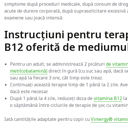
simptome după proceduri medicale, după consum de droguri
acute de durere corporală, după suprasolicitare excesivă a
examene sau joacă intensă.
Instrucțiuni pentru tera
B12 oferită de mediumul
Pentru un adult, se administrează 2 picături
de vitami
metilcobalamină)
direct în gură (cu suc sau apă, dacă 
sau apă la fiecare 3 ore, cât timp este treaz.
Continuați această terapie timp de 1 până la 2 zile. Aveț
dacă este necesar.
După 1 până la 4 zile, reduceți doza de
vitamina B12
la
o săptămână între ciclurile de terapie de șoc cu vitami
Iată cantitățile adaptate pentru copii cu
Vimergy® vitamin