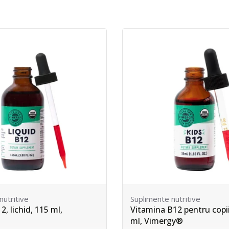
recomandă, susține, sprijină, sponsorizează sau sunt în
ație legată de materialul de referință sau sunt autorizați
 comerț înregistrat marcă comercială, logo, sigiliu legal
Pe drum
 poate apărea în materialul referit.
nutritive
Suplimente nutritive
2 pentru copii, lichid, 55
Organic B12, lichid, 240 m
gy®
Vimergy®