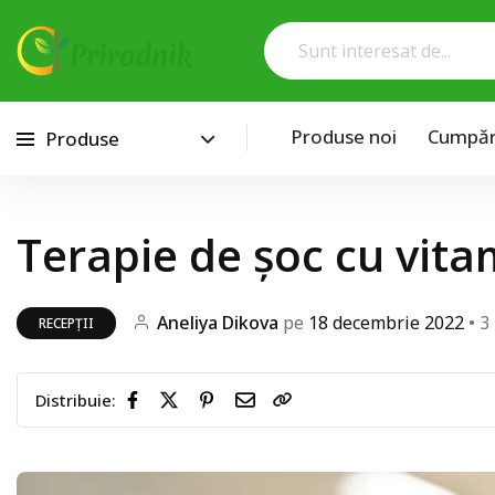
Produse noi
Cumpăra
Produse
Treci la conținut
Terapie de șoc cu vit
Aneliya Dikova
pe
18 decembrie 2022
• 3
RECEPȚII
Distribuie: