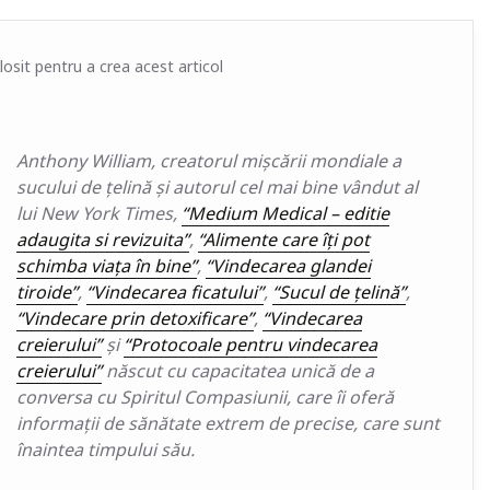
osit pentru a crea acest articol
Anthony William, creatorul mișcării mondiale a
sucului de țelină și autorul cel mai bine vândut al
lui New York Times,
“Medium Medical – editie
adaugita si revizuita”
,
“Alimente care îți pot
schimba viața în bine”
,
“Vindecarea glandei
tiroide”
,
“Vindecarea ficatului”
,
“Sucul de țelină”
,
“Vindecare prin detoxificare”
,
“Vindecarea
creierului”
şi
“Protocoale pentru vindecarea
creierului”
născut cu capacitatea unică de a
conversa cu Spiritul Compasiunii, care îi oferă
informații de sănătate extrem de precise, care sunt
înaintea timpului său.