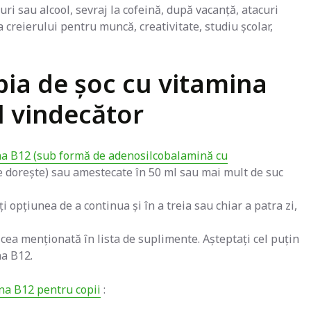
 sau alcool, sevraj la cofeină, după vacanță, atacuri
 creierului pentru muncă, creativitate, studiu școlar,
pia de șoc cu vitamina
 vindecător
na B12 (sub formă de adenosilcobalamină cu
se dorește) sau amestecate în 50 ml sau mai mult de suc
i opțiunea de a continua și în a treia sau chiar a patra zi,
 cea menționată în lista de suplimente. Așteptați cel puțin
na B12.
a B12 pentru copii
: