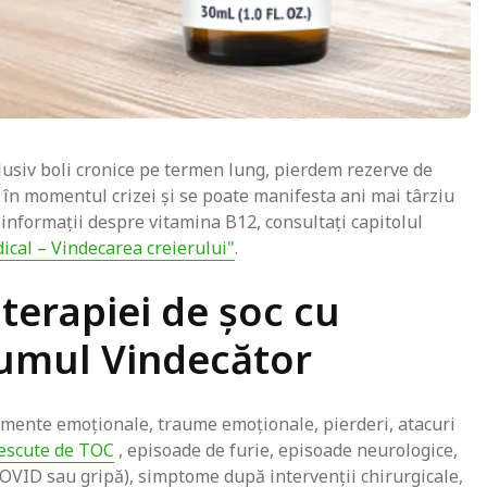
clusiv boli cronice pe termen lung, pierdem rezerve de
 în momentul crizei și se poate manifesta ani mai târziu
nformații despre vitamina B12, consultați capitolul
cal – Vindecarea creierului"
.
 terapiei de șoc cu
iumul Vindecător
nimente emoționale, traume emoționale, pierderi, atacuri
escute de TOC
, episoade de furie, episoade neurologice,
OVID sau gripă), simptome după intervenții chirurgicale,