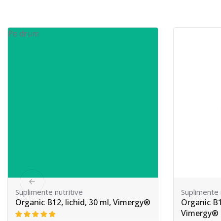
sau să implice că Prirodnik EOOD sau autorul principal 
vreun fel legate sau asociat cu orice persoană sau organiz
din punct de vedere legal să utilizeze un nume comercial,
sau oficial sau simbol protejat prin drepturi de autor care
Vezi mai multe
Vedeți mai puțin
Suplimente nutritive
Suplimente 
Organic B12, lichid, 115 ml,
Vitamina B1
Vimergy®
ml, Vimer