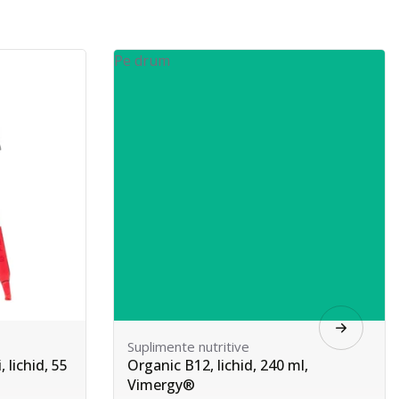
Carti
l,
Mediul de vindecare - Ediție
revizuită și extinsă