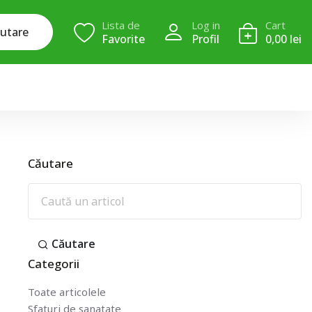
Lista de
Log in
Cart
utare
Favorite
Profil
0,00 lei
Căutare
Căutare
Categorii
Toate articolele
Sfaturi de sanatate