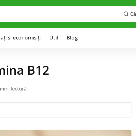
Că
ți și economisiți
Util
Blog
amina B12
 min. lectură