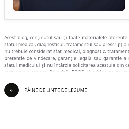
Acest blog, conținutul său și toate materialele aferente
sfatul medical, diagnosticul, tratamentul sau prescripția 
nu trebuie considerat sfat medical, diagnostic, tratament
pretenție de vindecare, garanție legală sau garanție a 
sfatul medicului și nu întârzia solicitarea acestuia din c
materialele conexe. Prirodnik EOOD și echipa sa nu sun
sănătate. Consultați un profesionist autorizat din domeni
medicament, tratament sau îngrijire curent sau de a încep
PÂINE DE LINTE DE LEGUME
sau dacă aveți sau bănuiți că ați putea avea o afecțiune c
Medicamente a lui R. Bulgaria nu a evaluat nicio declaraț
pe acest blog sau orice material conex. Conținutul acestui
Prirodnik EOOD sau a autorului principal și nu este garant
conține link-uri către alte resurse de pe Internet. Aceste
ajuta să identificați și să găsiți alte resurse de pe Inter